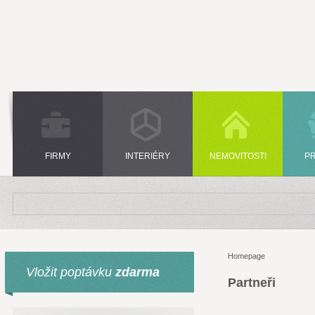
FIRMY
INTERIÉRY
NEMOVITOSTI
P
Homepage
Vložit poptávku
zdarma
Partneři