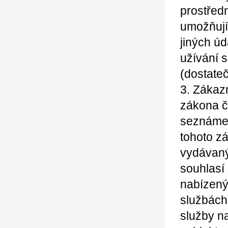
prostřed
umožňujíc
jiných
úd
užívání 
(dostateč
3. Zákaz
zákona č
seznámen
tohoto z
vydávaný
souhlasí
nabízený
službách
služby n