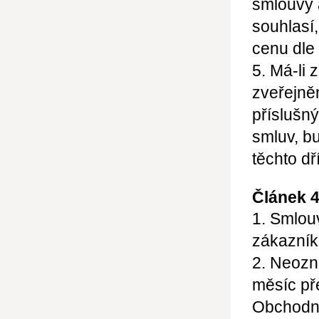
smlouvy 
souhlasí
cenu dle
5. Má-li 
zveřejně
příslušný
smluv, b
těchto d
Článek 4
1. Smlou
zákazník
2. Neozn
měsíc př
Obchodní