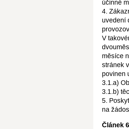
účinné m
4. Zákaz
uvedení 
provozova
V takové
dvouměsí
měsíce n
stránek 
povinen 
3.1.a) O
3.1.b) t
5. Posky
na žádos
Článek 6