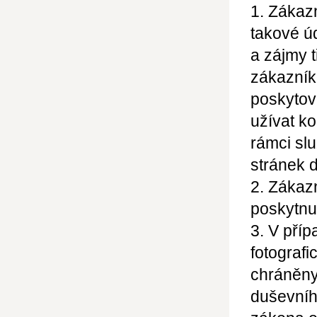
1. Zákaz
takové ú
a zájmy 
zákazník
poskytov
užívat ko
rámci sl
stránek d
2. Zákazn
poskytnu
3. V příp
fotografi
chráněny
duševníh