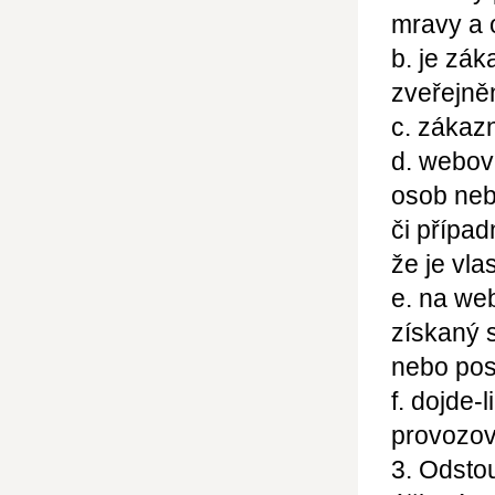
mravy a 
b. je zák
zveřejně
c. zákaz
d. webov
osob neb
či přípa
že je vla
e. na we
získaný 
nebo pos
f. dojde-
provozov
3. Odsto