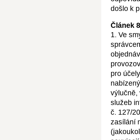
došlo k 
Článek 
1. Ve sm
správcem
objednáv
provozov
pro účel
nabízený
výlučně,
služeb in
č. 127/2
zasílání
(jakoukol