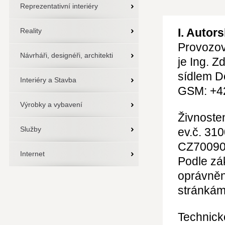
Reprezentativní interiéry
I. Autor
Reality
Provozov
Návrháři, designéři, architekti
je Ing. Z
sídlem D
Interiéry a Stavba
GSM: +4
Výrobky a vybavení
Živnosten
Služby
ev.č. 31
CZ70090
Internet
Podle zák
oprávněn
stránká
Technick