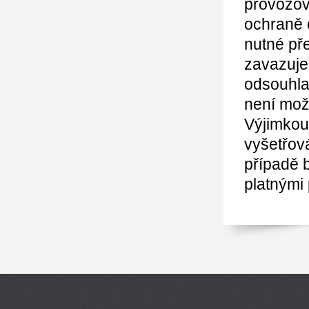
provozov
ochraně 
nutné pře
zavazuje
odsouhla
není mož
Výjimkou
vyšetřov
případě 
platnými 