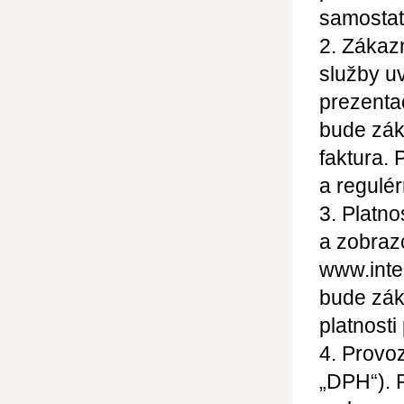
samostat
2. Zákaz
služby u
prezenta
bude zák
faktura. 
a regulé
3. Platno
a zobraz
www.inter
bude zák
platnosti
4. Provoz
„DPH“). 