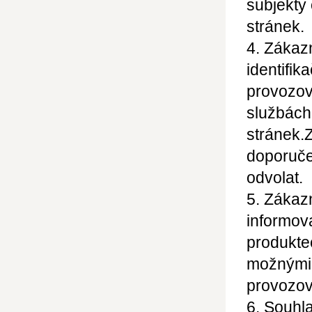
subjekty
stránek.
4. Zákaz
identifik
provozova
službách
stránek.
Z
doporuče
odvolat.
5. Zákazn
informov
produkte
možnými
provozov
6. Souhl