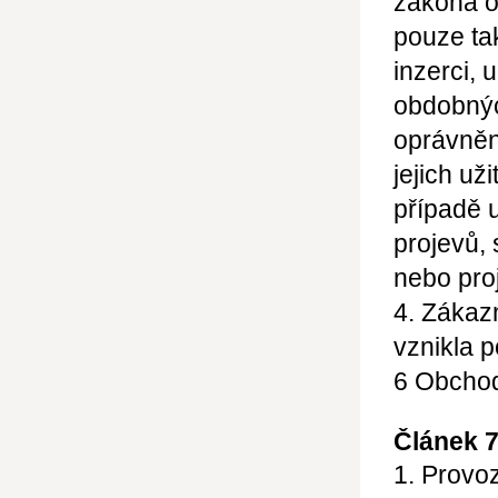
zákona o
pouze ta
inzerci, 
obdobný
oprávnění
jejich už
případě 
projevů,
nebo pro
4. Zákaz
vznikla 
6
Obchod
Článek 
1. Provo