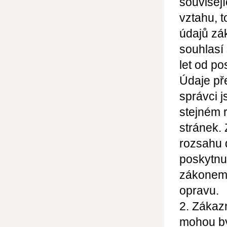
souvisej
vztahu, t
údajů zá
souhlasí
let od po
Údaje př
správci j
stejném 
stránek.
rozsahu 
poskytnu
zákonem 
opravu.
2. Zákazn
mohou bý