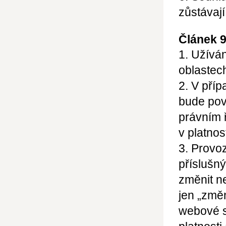
zůstávají
Článek 
1. Užívá
oblastec
2. V pří
bude pov
právním 
v platnos
3. Provo
příslušn
změnit n
jen
„změn
webové s