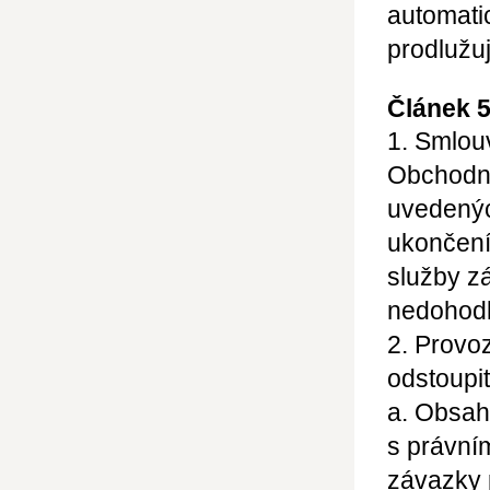
automati
prodlužu
Článek 
1. Smlou
Obchodn
uvedenýc
ukončení
služby z
nedohodl
2. Provo
odstoupit
a. Obsah
s právní
závazky 