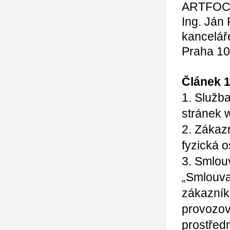
ARTFO
Ing. Ján
kancelář
Praha 10
Článek 
1. Služb
stránek 
2. Zákaz
fyzická o
3. Smlou
„Smlouva
zákazník
provozov
prostředn