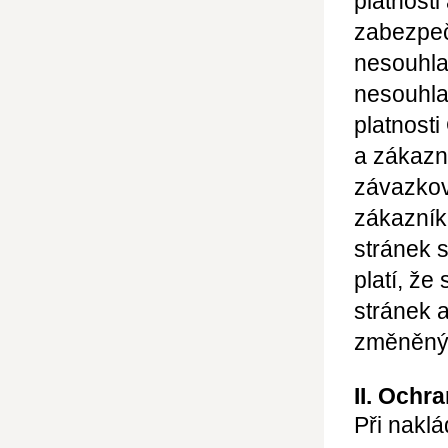
platnosti
zabezpeč
nesouhla
nesouhl
platnost
a zákazn
závazkov
zákazní
stránek 
platí, ž
stránek 
změněný
II. Ochr
Při naklá