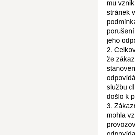
mu vznik
stránek 
podmínká
porušení
jeho odp
2. Celko
že zákaz
stanoven
odpovídá
službu dl
došlo k 
3. Zákaz
mohla vz
provozov
odpovídaj