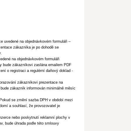
ace uvedené na objednávkovém formuláři –
ezentace zákazníka je po dohodě se
.
vedené na objednávkovém formuláři
vky bude zákazníkovi zaslána emailem PDF
ní o registraci a regulérní daňový doklad -
zobrazování zákazníkovi prezentace na
ok bude zákazník informován minimálně měsíc
). Pokud se změní sazba DPH v období mezi
omí a souhlasí, že provozovatel je
inzerce nebo poskytnutí reklamní plochy v
uv, bude úhrada podle této smlouvy