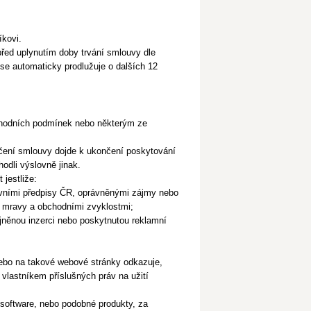
íkovi.
před uplynutím doby trvání smlouvy dle
se automaticky prodlužuje o dalších 12
chodních podmínek nebo některým ze
ení smlouvy dojde k ukončení poskytování
odli výslovně jinak.
 jestliže:
ávními předpisy ČR, oprávněnými zájmy nebo
i mravy a obchodními zvyklostmi;
ejněnou inzerci nebo poskytnutou reklamní
nebo na takové webové stránky odkazuje,
 vlastníkem příslušných práv na užití
software, nebo podobné produkty, za