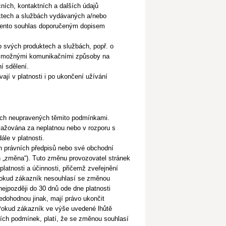
ních, kontaktních a dalších údajů
uktech a službách vydávaných a/nebo
 tento souhlas doporučeným dopisem
o svých produktech a službách, popř. o
ými možnými komunikačními způsoby
na
í sdělení.
jí v platnosti i po ukončení užívání
tech neupravených těmito podmínkami.
važována za neplatnou nebo v rozporu s
ále v platnosti.
ch právních předpisů nebo své obchodní
n
„změna“). Tuto změnu provozovatel stránek
platnosti a účinnosti, přičemž zveřejnění
 Pokud zákazník nesouhlasí se změnou
nejpozději do 30 dnů ode dne platnosti
dohodnou jinak, mají právo ukončit
 Pokud zákazník
ve výše uvedené lhůtě
ch podmínek, platí, že se změnou souhlasí