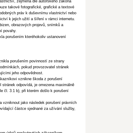
astnictví, zejména dle autorského zákona
uze takové fotografické,
grafické a textové
h obdobných práv k duševnímu
vlastnictví nebo
ví k jejich užití a šíření v rámci internetu.
obizen, obrazových projevů, snímků a
ní povahy.
kla porušením kteréhokoliv ustanovení
nikla porušením povinností ze strany
podmínkách, pokud provozovatel stránek
ujícími jeho odpovědnost.
ákazníkovi vznikne škoda z porušení
tel stránek odpovídá, je omezena maximálně
e čl. 3.1 b), při kterém došlo k porušení
la vzniknout jako následek porušení právních
vídající částce sjednané za užívání služby,
vcem údajů poskytnutých zákazníkem.