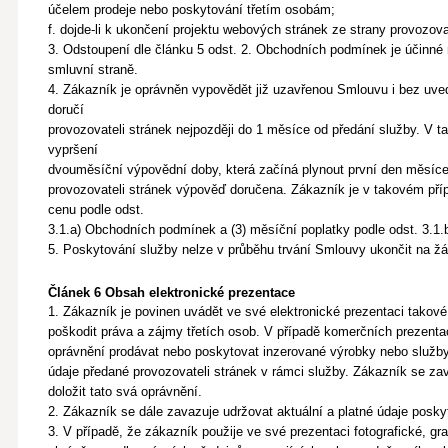
účelem
prodeje nebo poskytování třetím osobám;
f. dojde-li k ukončení projektu webových stránek ze strany provozov
3. Odstoupení dle článku 5 odst. 2. Obchodních podmínek je účinn
smluvní straně.
4. Zákazník je oprávněn vypovědět již uzavřenou Smlouvu i bez u
doručí
provozovateli stránek nejpozději do 1 měsíce od předání služby. V 
vypršení
dvouměsíční výpovědní doby, která začíná plynout první den měsíce 
provozovateli stránek výpověď doručena. Zákazník je v takovém příp
cenu podle odst.
3.1.a) Obchodních podmínek a (3) měsíční poplatky podle odst. 3.1
5. Poskytování služby nelze v průběhu trvání Smlouvy ukončit na ž
Článek 6 Obsah elektronické prezentace
1. Zákazník je povinen uvádět ve své elektronické prezentaci takov
poškodit práva a zájmy třetích osob. V případě komerčních prezenta
oprávnění prodávat
nebo poskytovat inzerované výrobky nebo služby,
údaje předané provozovateli stránek v rámci služby. Zákazník se za
doložit tato svá oprávnění.
2. Zákazník se dále zavazuje udržovat aktuální a platné údaje posky
3. V případě, že zákazník použije ve své prezentaci fotografické, gr