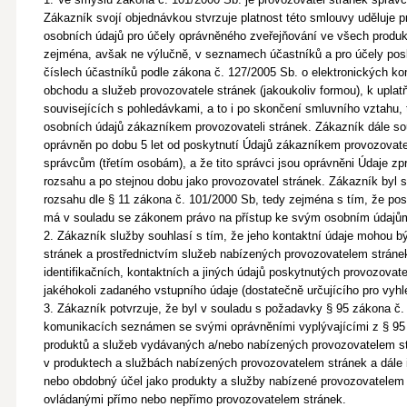
Zákazník svojí objednávkou stvrzuje platnost
této smlouvy uděluje p
osobních údajů pro účely oprávněného zveřejňování ve všech produ
zejména, avšak ne výlučně, v seznamech účastníků a pro účely
pos
číslech účastníků podle zákona č. 127/2005 Sb. o elektronických ko
obchodu a služeb provozovatele stránek (jakoukoliv formou), k upla
souvisejících s pohledávkami, a to i po skončení smluvního vztahu, 
osobních údajů zákazníkem provozovateli stránek. Zákazník dále sou
oprávněn po dobu 5 let od poskytnutí Údajů zákazníkem provozovatel
správcům (třetím osobám), a že tito správci jsou oprávněni Údaje zp
rozsahu a po stejnou dobu jako provozovatel stránek.
Zákazník byl 
rozsahu dle § 11 zákona č. 101/2000 Sb, tedy zejména s tím, že pos
má v souladu se zákonem právo na přístup ke svým osobním údajům
2. Zákazník služby souhlasí s tím, že jeho kontaktní údaje mohou b
stránek a prostřednictvím služeb nabízených provozovatelem stráne
identifikačních, kontaktních a jiných
údajů poskytnutých provozovatel
jakéhokoli zadaného vstupního údaje (dostatečně určujícího pro vyhl
3. Zákazník potvrzuje, že byl v souladu s požadavky § 95 zákona č.
komunikacích seznámen se svými oprávněními vyplývajícími z § 95 a
produktů
a služeb vydávaných a/nebo nabízených provozovatelem st
v produktech a službách nabízených provozovatelem stránek a dále i
nebo obdobný
účel jako produkty a služby nabízené provozovatelem
ovládanými přímo nebo nepřímo provozovatelem stránek.