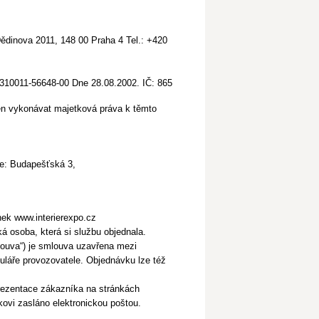
 Dědinova 2011, 148 00 Praha 4 Tel.: +420
. 310011-56648-00 Dne 28.08.2002. IČ: 865
něn vykonávat majetková práva k těmto
ře: Budapešťská 3,
nek www.interierexpo.cz
á osoba, která si službu objednala.
louva“) je smlouva uzavřena mezi
láře provozovatele. Objednávku lze též
rezentace zákazníka na stránkách
kovi zasláno elektronickou poštou.