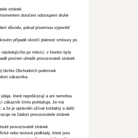
atele stránek.
é momentem doručení odstoupení druhé
vedení důvodu, pokud písemnou výpověď
takovém případě skončí platnost smlouvy po
následujícího po měsíci, v kterém byla
adě povinen uhradit provozovateli stránek
.b) těchto Obchodních podmínek.
ádost zákazníka.
é údaje, které nepoškozují a ani nemohou
cí zákazník tímto prohlašuje, že má
 a že je oprávněn užívat kontakty a další
vazuje na žádost provozovatele stránek
tnuté provozovateli stránek
afické nebo textové
podklady, které jsou