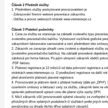
Článek 2 Předmět služby
1. Předmětem služby poskytované provozovatelem je
- Zobrazování firemní webové prezentace zákazníka
- Údržba a provoz webových stránek www.interierexpo.cz
Článek 3 Platební podmínky
1. Cena za službu se stanovuje na základě zvoleného typu prezent
zvoleného prezentačního balíčku. Vyhotovení rozšířené grafické pr
zákazníkem fakturováno samostatně a není předmětem této smlouvy
2. Zákazník se zavazuje uhradit cenu zvolené a objednané služby u
(zvoleného prezentačního balíčku). Na základě provedené objedná
zálohová pro forma faktura. Po jejím uhrazení zákazník obdrží potvrze
PDF fakturu.
3. Platnost registrace je 12 měsíců od data potvrzení registrace a 
stránkách www.interierexpo.cz. O prodloužení registrace na další r
před ukončením platnosti placené registrace.
4. Provozovatel je plátcem daně z přidané hodnoty (dále jen „DPH“
uzavřením smlouvy a fakturací ceny za službu, zákazník bere na věd
oprávněn jednostranně upravit cenu dle platné výše sazby DPH.
5. Má-li zákazník vůči provozovateli splatné závazky za zveřejnění 
příslušných dříve splatných produktech či službách podle jiných sml
považována za úhradu těchto dříve splatných závazků.