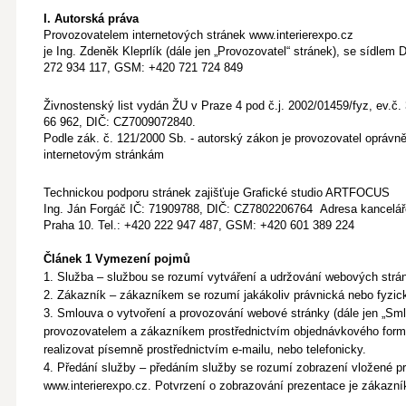
I. Autorská práva
Provozovatelem internetových stránek www.interierexpo.cz
je Ing. Zdeněk Kleprlík (dále jen „Provozovatel“ stránek), se sídlem
272 934 117, GSM: +420 721 724 849
Živnostenský list vydán ŽU v Praze 4 pod č.j. 2002/01459/fyz, ev.č
66 962, DIČ: CZ7009072840.
Podle zák. č. 121/2000 Sb. - autorský zákon je provozovatel opráv
internetovým stránkám
Technickou podporu stránek zajišťuje Grafické studio ARTFOCUS
Ing. Ján Forgáč IČ: 71909788, DIČ: CZ7802206764 Adresa kancelá
Praha 10. Tel.: +420 222 947 487, GSM: +420 601 389 224
Článek 1 Vymezení pojmů
1. Služba – službou se rozumí vytváření a udržování webových strá
2. Zákazník – zákazníkem se rozumí jakákoliv právnická nebo fyzick
3. Smlouva o vytvoření a provozování webové stránky (dále jen „Sm
provozovatelem a zákazníkem prostřednictvím objednávkového formu
realizovat písemně prostřednictvím e-mailu, nebo telefonicky.
4. Předání služby – předáním služby se rozumí zobrazení vložené p
www.interierexpo.cz. Potvrzení o zobrazování prezentace je zákazní