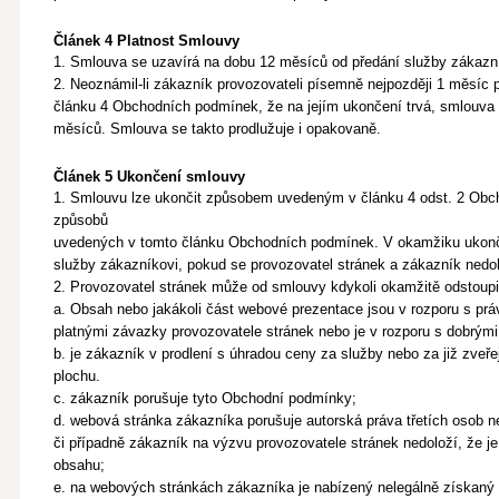
Článek 4 Platnost Smlouvy
1. Smlouva se uzavírá na dobu 12 měsíců od předání služby zákazn
2. Neoznámil-li zákazník provozovateli písemně nejpozději 1 měsíc 
článku 4 Obchodních podmínek, že na jejím ukončení trvá, smlouva 
měsíců. Smlouva se takto prodlužuje i opakovaně.
Článek 5 Ukončení smlouvy
1. Smlouvu lze ukončit způsobem uvedeným v článku 4 odst. 2 Ob
způsobů
uvedených v tomto článku Obchodních podmínek. V okamžiku ukonč
služby zákazníkovi, pokud se provozovatel stránek a zákazník nedoh
2. Provozovatel stránek může od smlouvy kdykoli okamžitě odstoupit
a. Obsah nebo jakákoli část webové prezentace jsou v rozporu s pr
platnými závazky provozovatele stránek nebo je v rozporu s dobrým
b. je zákazník v prodlení s úhradou ceny za služby nebo za již zveř
plochu.
c. zákazník porušuje tyto Obchodní podmínky;
d. webová stránka zákazníka porušuje autorská práva třetích osob 
či případně zákazník na výzvu provozovatele stránek nedoloží, že je
obsahu;
e. na webových stránkách zákazníka je nabízený nelegálně získaný 