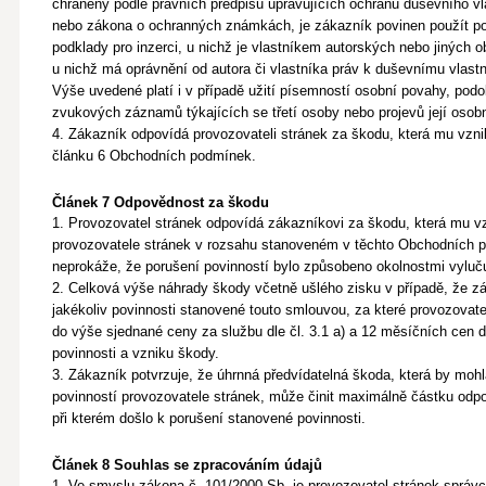
chráněny podle právních předpisů upravujících ochranu duševního vl
nebo zákona o ochranných známkách, je zákazník povinen použít po
podklady pro inzerci, u nichž je vlastníkem autorských nebo jinýc
u nichž má oprávnění od autora či vlastníka práv k duševnímu vlastnict
Výše uvedené platí i v případě užití písemností osobní povahy, pod
zvukových záznamů týkajících se třetí osoby nebo projevů její osob
4. Zákazník odpovídá provozovateli stránek za škodu, která mu vzni
článku 6
Obchodních podmínek.
Článek 7 Odpovědnost za škodu
1. Provozovatel stránek odpovídá zákazníkovi za škodu, která mu vz
provozovatele stránek v rozsahu stanoveném v těchto Obchodních 
neprokáže, že porušení povinností bylo
způsobeno okolnostmi vyluč
2. Celková výše náhrady škody včetně ušlého zisku v případě, že z
jakékoliv povinnosti stanovené touto smlouvou, za které provozova
do výše
sjednané ceny za službu dle čl. 3.1 a) a 12 měsíčních cen dl
povinnosti
a vzniku škody.
3. Zákazník potvrzuje, že úhrnná předvídatelná škoda, která by moh
povinností provozovatele stránek, může činit maximálně částku odpo
při kterém došlo k porušení stanovené povinnosti.
Článek 8 Souhlas se zpracováním údajů
1. Ve smyslu zákona č. 101/2000 Sb. je provozovatel stránek sprá