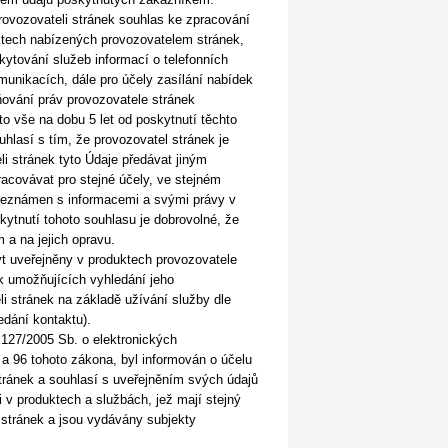
rovozovateli stránek souhlas ke zpracování
ktech nabízených provozovatelem stránek,
kytování služeb informací o telefonních
munikacích, dále pro účely zasílání nabídek
tňování
práv provozovatele stránek
to vše na dobu 5 let od poskytnutí těchto
hlasí s tím, že provozovatel stránek je
i stránek tyto Údaje předávat jiným
racovávat pro stejné účely, ve stejném
seznámen s informacemi a svými právy v
kytnutí tohoto souhlasu je dobrovolné, že
 a na jejich opravu.
ýt uveřejněny v produktech provozovatele
k umožňujících vyhledání jeho
i stránek na základě užívání služby dle
edání kontaktu).
 127/2005 Sb. o elektronických
 96 tohoto zákona, byl informován o účelu
ránek a souhlasí s uveřejněním svých údajů
 v produktech a službách, jež mají stejný
 stránek a jsou vydávány subjekty