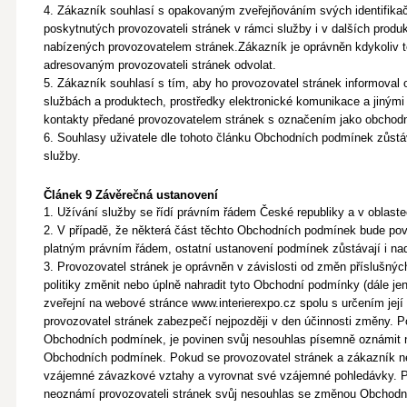
4. Zákazník souhlasí s opakovaným zveřejňováním svých identifikač
poskytnutých provozovateli stránek v rámci služby i v dalších prod
nabízených provozovatelem stránek.
Zákazník je oprávněn kdykoliv
adresovaným provozovateli stránek odvolat.
5. Zákazník souhlasí s tím, aby ho provozovatel stránek informoval 
službách a produktech, prostředky elektronické komunikace a jin
kontakty předané provozovatelem stránek s označením jako obchodn
6. Souhlasy uživatele dle tohoto článku Obchodních podmínek zůstáva
služby.
Článek 9 Závěrečná ustanovení
1. Užívání služby se řídí právním řádem České republiky a v oblas
2. V případě, že některá část těchto Obchodních podmínek bude po
platným právním řádem, ostatní ustanovení podmínek zůstávají i nad
3. Provozovatel stránek je oprávněn v závislosti od změn příslušný
politiky změnit nebo úplně nahradit tyto Obchodní podmínky (dále je
zveřejní na webové stránce www.interierexpo.cz spolu s určením její 
provozovatel stránek zabezpečí nejpozději v den účinnosti změny.
Obchodních podmínek, je povinen svůj nesouhlas písemně oznámit
Obchodních podmínek. Pokud se provozovatel stránek a zákazník ne
vzájemné závazkové vztahy a vyrovnat své vzájemné pohledávky.
neoznámí provozovateli stránek svůj nesouhlas se změnou Obchodní