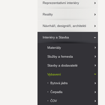
Reprezentativní interiéry
Reality
Návrháři, designéři, architekti
Interiéry a Stavba
Materiály
Služby a řemesla
Stavby a dodavatelé
Vybavení
Bytová jádra
Čerpadla
ČOV