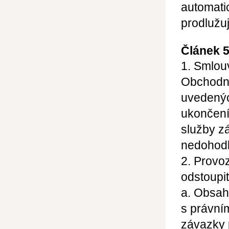
automati
prodlužu
Článek 
1. Smlou
Obchodn
uvedenýc
ukončení
služby z
nedohodl
2. Provo
odstoupit
a. Obsah
s právní
závazky 