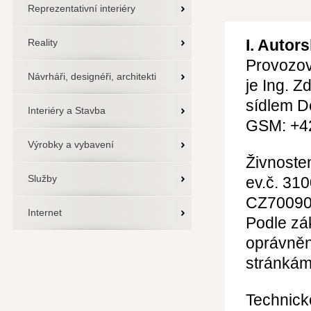
Reprezentativní interiéry
I. Autor
Reality
Provozov
Návrháři, designéři, architekti
je Ing. Z
sídlem D
Interiéry a Stavba
GSM: +4
Výrobky a vybavení
Živnosten
Služby
ev.č. 31
CZ70090
Internet
Podle zák
oprávněn
stránká
Technick