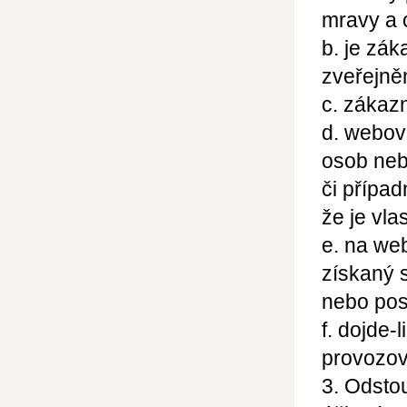
mravy a 
b. je zák
zveřejně
c. zákaz
d. webov
osob neb
či přípa
že je vla
e. na we
získaný 
nebo pos
f. dojde-
provozov
3. Odsto