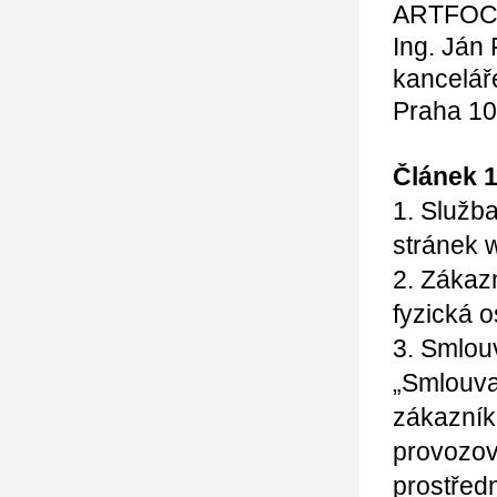
ARTFO
Ing. Ján
kancelář
Praha 10
Článek 
1. Služb
stránek 
2. Zákaz
fyzická o
3. Smlou
„Smlouva
zákazník
provozov
prostředn