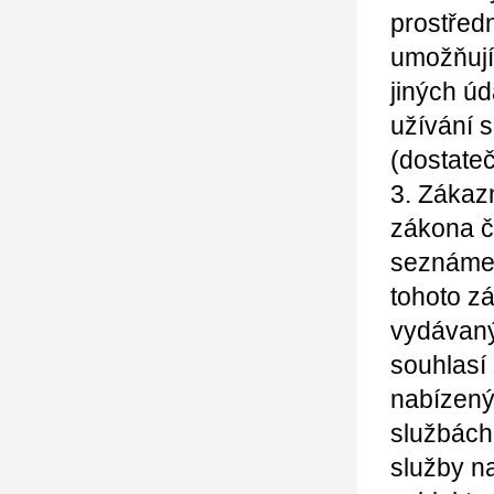
prostřed
umožňujíc
jiných
úd
užívání 
(dostateč
3. Zákaz
zákona č
seznámen
tohoto z
vydávaný
souhlasí
nabízený
službách
služby n