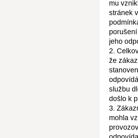
mu vznik
stránek 
podmínká
porušení
jeho odp
2. Celko
že zákaz
stanoven
odpovídá
službu dl
došlo k 
3. Zákaz
mohla vz
provozov
odpovídaj