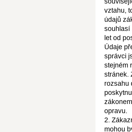
souvisej
vztahu, t
údajů zá
souhlasí
let od po
Údaje př
správci j
stejném 
stránek.
rozsahu 
poskytnu
zákonem 
opravu.
2. Zákazn
mohou bý