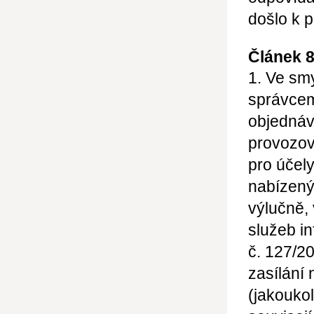
došlo k 
Článek 
1. Ve sm
správcem
objednáv
provozov
pro účel
nabízený
výlučně,
služeb in
č. 127/2
zasílání
(jakoukol