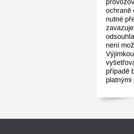
provozov
ochraně 
nutné pře
zavazuje
odsouhla
není mož
Výjimkou
vyšetřov
případě 
platnými 