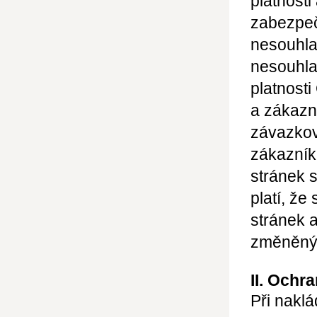
platnosti
zabezpeč
nesouhla
nesouhl
platnost
a zákazn
závazkov
zákazní
stránek 
platí, ž
stránek 
změněný
II. Ochr
Při naklá