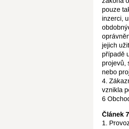
zákona o
pouze ta
inzerci, 
obdobný
oprávnění
jejich už
případě 
projevů,
nebo pro
4. Zákaz
vznikla 
6
Obchod
Článek 
1. Provo