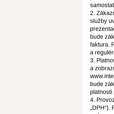
samostat
2. Zákaz
služby u
prezenta
bude zák
faktura. 
a regulé
3. Platno
a zobraz
www.inter
bude zák
platnosti
4. Provoz
„DPH“). 