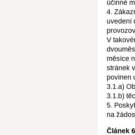
účinné m
4. Zákaz
uvedení 
provozova
V takové
dvouměsí
měsíce n
stránek 
povinen 
3.1.a) O
3.1.b) t
5. Posky
na žádos
Článek 6