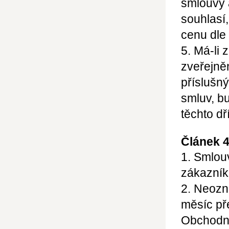
smlouvy 
souhlasí
cenu dle
5. Má-li 
zveřejně
příslušný
smluv, b
těchto d
Článek 4
1. Smlou
zákazník
2. Neozn
měsíc př
Obchodní