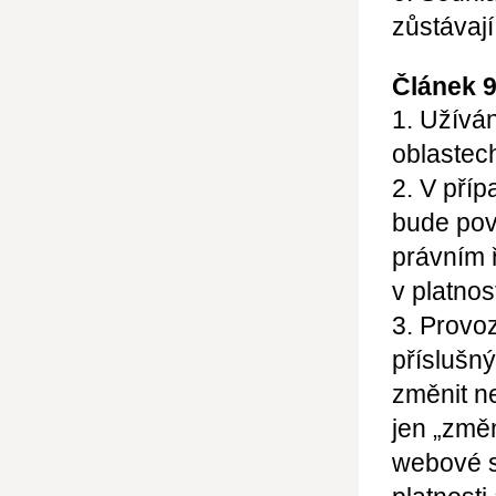
zůstávají
Článek 
1. Užívá
oblastec
2. V pří
bude pov
právním 
v platnos
3. Provo
příslušn
změnit n
jen
„změn
webové s