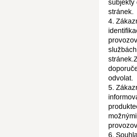
subjekty
stránek.
4. Zákaz
identifik
provozova
službách
stránek.
Z
doporuče
odvolat.
5. Zákazn
informov
produkte
možnými
provozov
6. Souhl