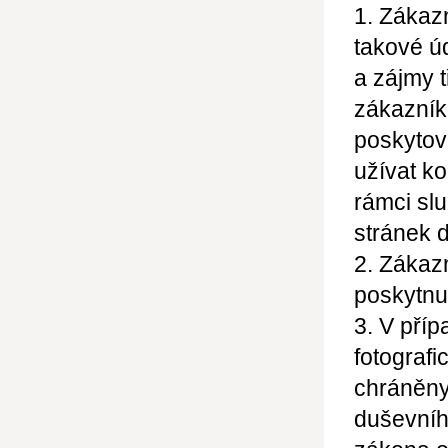
1. Zákaz
takové ú
a zájmy 
zákazník
poskytov
užívat ko
rámci sl
stránek d
2. Zákazn
poskytnu
3. V příp
fotografi
chráněny
duševníh