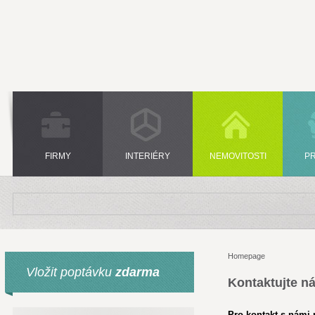
FIRMY
INTERIÉRY
NEMOVITOSTI
P
Homepage
Vložit poptávku
zdarma
Kontaktujte n
Pro kontakt s námi p