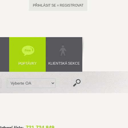
PŘIHLÁSIT SE
■
REGISTROVAT
POPTÁVKY
KLIENTSKÁ SEKCE
721 724 849
elefonní číslo: