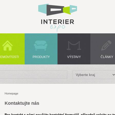
EMOVITOSTI
PRODUKTY
VÝSTAVY
ČLÁNKY
Homepage
Kontaktujte nás
Pro kontakt s námi použijte kontaktní formulář, případně volejte na t