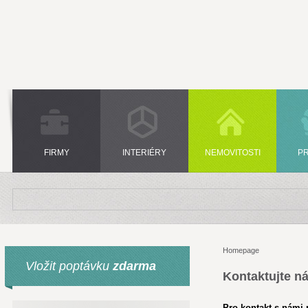
FIRMY
INTERIÉRY
NEMOVITOSTI
P
Homepage
Vložit poptávku
zdarma
Kontaktujte n
Pro kontakt s námi p