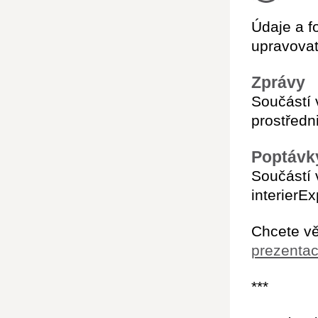
Údaje a f
upravovat
Zprávy
Součástí 
prostředn
Poptávk
Součástí 
interierE
Chcete vě
prezentac
***