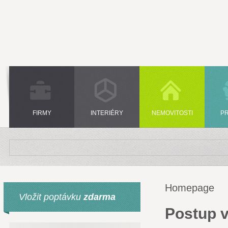
FIRMY
INTERIÉRY
NEMOVITOSTI
P
Homepage
Vložit poptávku
zdarma
Postup v