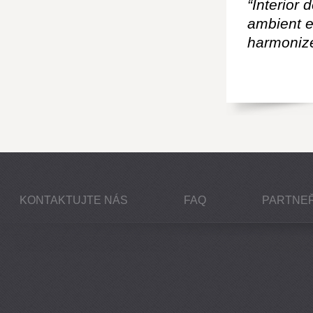
“Interior 
ambient e
harmonize
KONTAKTUJTE NÁS
FAQ
PARTNEŘ