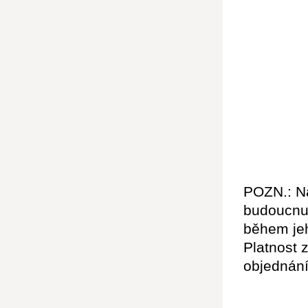
POZN.: Na
budoucnu 
během jeh
Platnost 
objednání