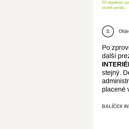
Při objednání p
straně portálu.
Obje
Po zprov
další pre
INTERIÉ
stejný. 
administ
placené 
BALÍČEK I