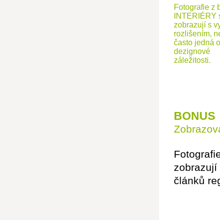
Fotografie z 
INTERIÉRY 
zobrazují s v
rozlišením, n
často jedná 
dezignové
záležitosti.
BONUS
Zobrazová
Fotografi
zobrazují
článků re