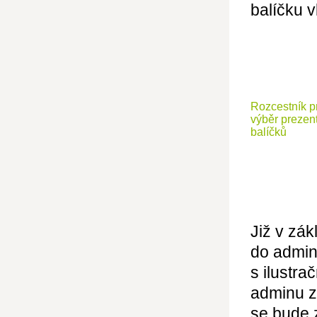
balíčku v
Rozcestník p
výběr prezen
balíčků
Již v zá
do admin
s ilustra
adminu z
se bude 