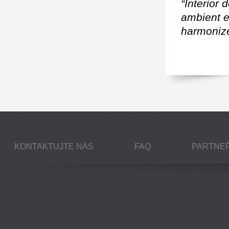
“Interior 
ambient e
harmonize
KONTAKTUJTE NÁS
FAQ
PARTNEŘ