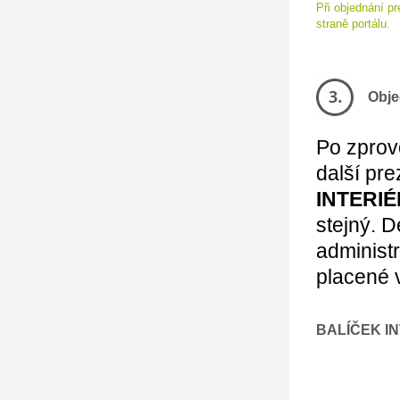
Při objednání p
straně portálu.
Obje
Po zprov
další pre
INTERIÉ
stejný. 
administ
placené 
BALÍČEK I