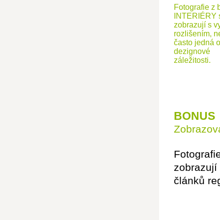
Fotografie z 
INTERIÉRY 
zobrazují s v
rozlišením, n
často jedná 
dezignové
záležitosti.
BONUS
Zobrazová
Fotografi
zobrazují
článků re