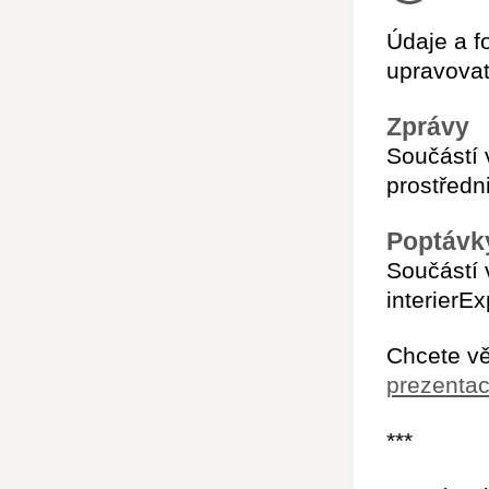
Údaje a f
upravovat
Zprávy
Součástí 
prostředn
Poptávk
Součástí 
interierE
Chcete vě
prezentac
***