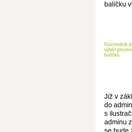
balíčku v
Rozcestník p
výběr prezen
balíčků
Již v zá
do admin
s ilustra
adminu z
se bude 