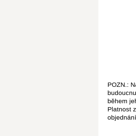
POZN.: Na
budoucnu 
během jeh
Platnost 
objednání