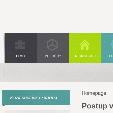
FIRMY
INTERIÉRY
NEMOVITOSTI
P
Homepage
Vložit poptávku
zdarma
Postup v