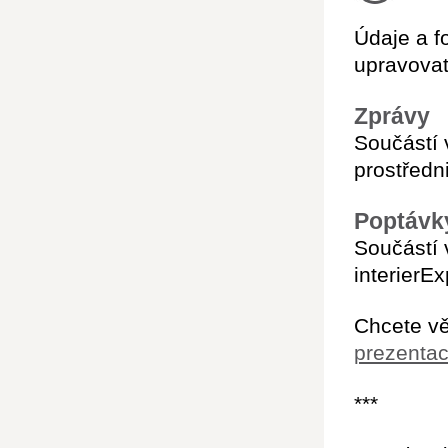
Údaje a f
upravovat
Zprávy
Součástí 
prostředn
Poptávk
Součástí 
interierE
Chcete vě
prezentac
***