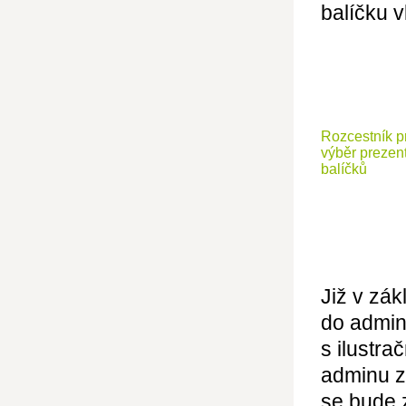
balíčku v
Rozcestník p
výběr prezen
balíčků
Již v zá
do admin
s ilustra
adminu z
se bude 