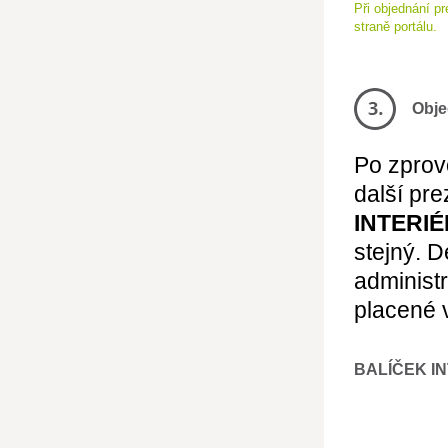
Při objednání p
straně portálu.
Obje
Po zprov
další pre
INTERIÉ
stejný. 
administ
placené 
BALÍČEK I