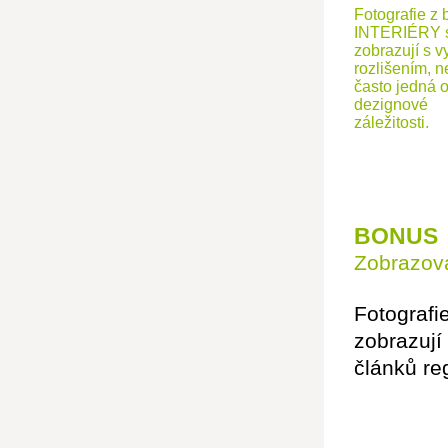
Fotografie z 
INTERIÉRY 
zobrazují s v
rozlišením, n
často jedná 
dezignové
záležitosti.
BONUS
Zobrazová
Fotografi
zobrazují
článků re