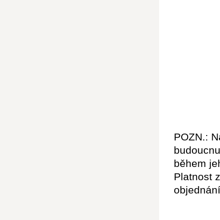
POZN.: Na
budoucnu 
během jeh
Platnost 
objednání