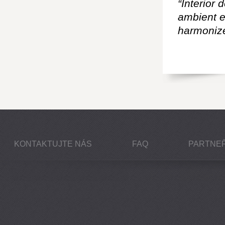
“Interior 
ambient e
harmonize
KONTAKTUJTE NÁS
FAQ
PARTNEŘ