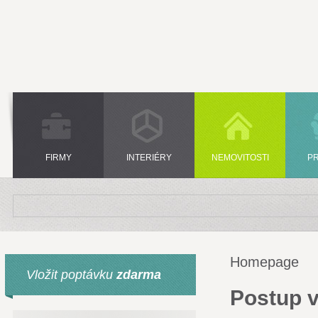
FIRMY
INTERIÉRY
NEMOVITOSTI
P
Homepage
Vložit poptávku
zdarma
Postup v