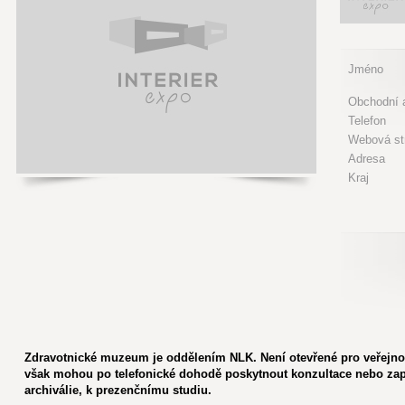
Jméno
Obchodní a
Telefon
Webová st
Adresa
Kraj
Zdravotnické muzeum je oddělením NLK. Není otevřené pro veřejno
však mohou po telefonické dohodě poskytnout konzultace nebo zapů
archiválie, k prezenčnímu studiu.