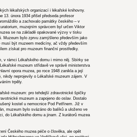
kých lékařských organizací i lékařské knihovny.
 13. února 1934 přišel předseda profesor
shromáždilo a zachovalo památky českého – v
kuratorium, muzejním správcem byl určen Viktor
muzea se na základě opakované výzvy v tisku
ařů. Muzeum bylo zprvu zamýšleno především jako
 že musí být muzeem medicíny, ač vždy především
lem získat pro muzeum finanční prostředky.
 v rámci Lékařského domu i mimo něj. Sbírky se
lo Lékařské muzeum střídavě ve správě ministerstva
 hlavní opora muzea, po roce 1948 zanikla a její
ě, nikdy neprojevily o Lékařské muzeum zájem. V
váním trpěly.
ékařské muzeum: pro tehdejší zdravotnické špičky
ravotnické muzeum a zapojeno do oslav. Dostalo
rušený kostel u nemocnice Pod Petřínem. Již v
rán, muzeum bylo svázáno do balíků a uloženo ve
ici, do Lékařského domu a jinam. Z kurátorů muzea
ízení Českého muzea péče o člověka, ale opět
arla Hübschmanna ve Vodičkově ulici, po restituci