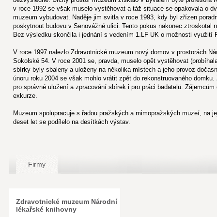
v roce 1992 se však muselo vystěhovat a táž situace se opakovala o dva 
muzeum vybudovat. Naděje jim svitla v roce 1993, kdy byl zřízen porad
poskytnout budovu v Senovážné ulici. Tento pokus nakonec ztroskotal
Bez výsledku skončila i jednání s vedením 1.LF UK o možnosti využití
V roce 1997 nalezlo Zdravotnické muzeum nový domov v prostorách Nár
Sokolské 54. V roce 2001 se, pravda, muselo opět vystěhovat (probíhala
sbírky byly sbaleny a uloženy na několika místech a jeho provoz doča
únoru roku 2004 se však mohlo vrátit zpět do rekonstruovaného domku. Z
pro správné uložení a zpracování sbírek i pro práci badatelů. Zájemcům
exkurze.
Muzeum spolupracuje s řadou pražských a mimopražských muzeí, na jeji
deset let se podílelo na desítkách výstav.
Firmy
Zdravotnické muzeum Národní
lékařské knihovny