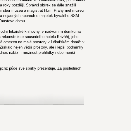
roky později. Správci sbírek se dále snažili
ní sbor muzea a magistrát hl.m. Prahy měl muzeu
 na nejasných sporech o majetek bývalého SSM.
 Faustova domu.
odní lékařské knihovny, v nádvorním domku na
 rekonstrukce sousedního hotelu Kriváň), jeho
sně omezen na malé prostory v Lékařském domě: v
ískalo nejen větší prostory, ale i lepší podmínky
 dnes nabízí i možnost prohlídky nebo menší
chž půdě své sbírky prezentuje. Za posledních