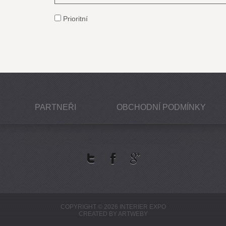
Prioritní
PARTNEŘI
OBCHODNÍ PODMÍNKY
COPYRIGHT © 2026 INTERIER EXPO
CREATED BY
ARTWEBY