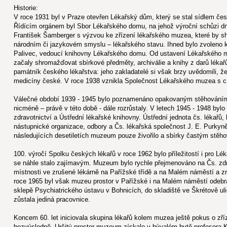
Historie:
V roce 1931 byl v Praze otevřen Lékařský dům, který se stal sídlem čes
Řídícím orgánem byl Sbor Lékařského domu, na jehož výroční schůzi dne
František Šamberger s výzvou ke zřízení lékařského muzea, které by 
národním či jazykovém smyslu – lékařského stavu. Ihned bylo zvoleno 
Palivec, vedoucí knihovny Lékařského domu. Od ustavení Lékařského 
začaly shromažďovat sbírkové předměty, archiválie a knihy z darů lék
památník českého lékařstva: jeho zakladatelé si však brzy uvědomili,
medicíny české. V roce 1938 vznikla Společnost Lékařského muzea s cí
Válečné období 1939 - 1945 bylo poznamenáno opakovaným stěhováním,
nicméně – právě v této době - dále rozrůstaly. V letech 1945 - 1948 by
zdravotnictví a Ústřední lékařské knihovny. Ústřední jednota čs. lékařů,
nástupnické organizace, odbory a Čs. lékařská společnost J. E. Purkyn
následujících desetiletích muzeum pouze živořilo a sbírky častým stěho
100. výročí Spolku českých lékařů v roce 1962 bylo příležitostí i pro L
se náhle stalo zajímavým. Muzeum bylo rychle přejmenováno na Čs. zd
místnosti ve zrušené lékárně na Pařížské třídě a na Malém náměstí a z
roce 1965 byl však muzeu prostor v Pařížské i na Malém náměstí odeb
sklepě Psychiatrického ústavu v Bohnicích, do skladiště ve Škrétově ul
zůstala jediná pracovnice.
Koncem 60. let iniciovala skupina lékařů kolem muzea ještě pokus o zř
bezvýsledně. Určitý prostor muzeum získalo v bývalém bytě profesora K