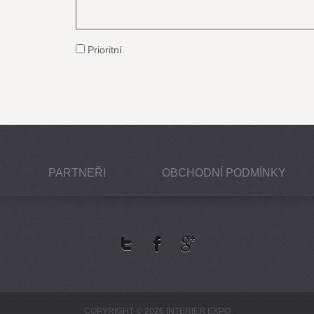
Prioritní
PARTNEŘI
OBCHODNÍ PODMÍNKY
COPYRIGHT © 2026 INTERIER EXPO