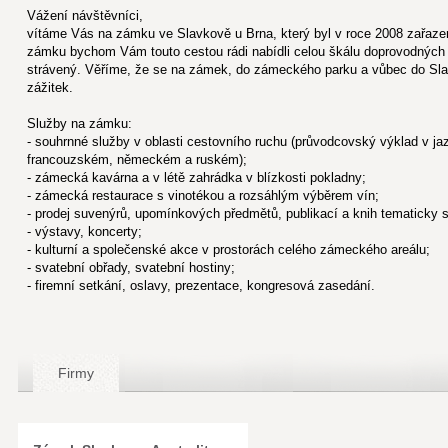
Vážení návštěvníci,
vítáme Vás na zámku ve Slavkově u Brna, který byl v roce 2008 zařaze
zámku bychom Vám touto cestou rádi nabídli celou škálu doprovodných 
strávený. Věříme, že se na zámek, do zámeckého parku a vůbec do Slav
zážitek.
Služby na zámku:
- souhrnné služby v oblasti cestovního ruchu (průvodcovský výklad v j
francouzském, německém a ruském);
- zámecká kavárna a v létě zahrádka v blízkosti pokladny;
- zámecká restaurace s vinotékou a rozsáhlým výběrem vín;
- prodej suvenýrů, upomínkových předmětů, publikací a knih tematicky
- výstavy, koncerty;
- kulturní a společenské akce v prostorách celého zámeckého areálu;
- svatební obřady, svatební hostiny;
- firemní setkání, oslavy, prezentace, kongresová zasedání.
Firmy