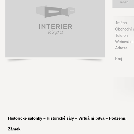
Jméno
Obchodní a
Telefon
Webová st
Adresa
Kraj
Historické salonky – Historické sály – Virtuální bitva – Podzemí.
Zámek.