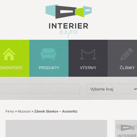
EMOVITOSTI
PRODUKTY
VÝSTAVY
ČLÁNKY
Firmy
>
Muzeum
>
Zámek Slavkov – Austerlitz