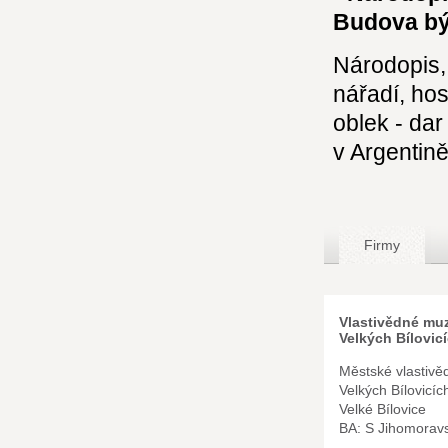
Budova býv
Národopis, 
nářadí, ho
oblek - da
v Argentině
Firmy
Vlastivědné mu
Velkých Bílovic
Městské vlastiv
Velkých Bílovicí
Velké Bílovice
BA: S Jihomorav