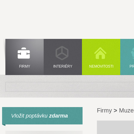
FIRMY
INTERIÉRY
NEMOVITOSTI
P
Firmy
>
Muz
Vložit poptávku
zdarma