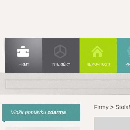
FIRMY
INTERIÉRY
NEMOVITOSTI
P
Firmy
>
Stolař
Vložit poptávku
zdarma