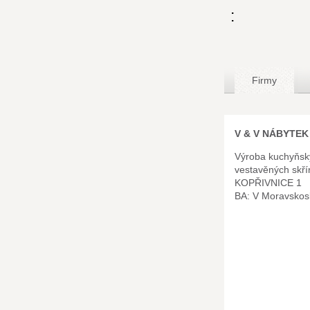
:
Firmy
V & V NÁBYTEK s
Výroba kuchyňský
vestavěných skř
KOPŘIVNICE 1
BA: V Moravskos