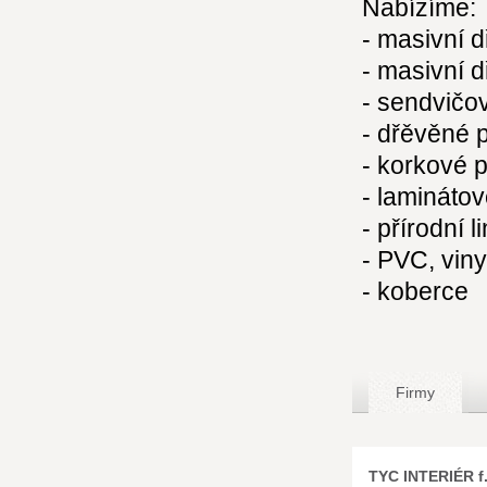
Nabízíme:
- masivní 
- masivní 
- sendvičo
- dřěvěné 
- korkové 
- lamináto
- přírodní l
- PVC, vin
- koberce
Firmy
TYC INTERIÉR f.