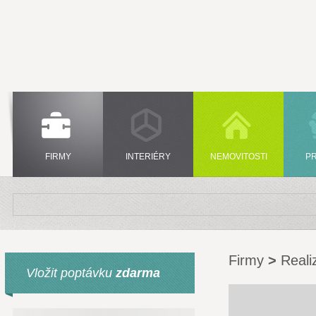
FIRMY
INTERIÉRY
NEMOVITOSTI
P
Firmy
>
Reali
Vložit poptávku
zdarma