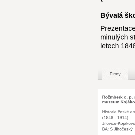
Bývalá ško
Prezentace
minulých s
letech 184
Firmy
Rožmberk o. p. 
muzeum Kojáko
Historie české e
(1848 - 1914) …
Jílovice-Kojákovi
BA: S Jihočeský