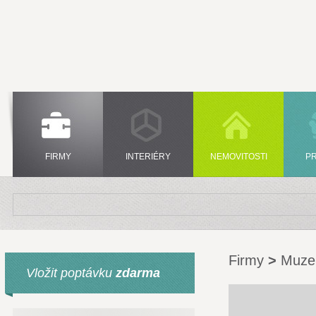
FIRMY
INTERIÉRY
NEMOVITOSTI
P
Firmy
>
Muz
Vložit poptávku
zdarma