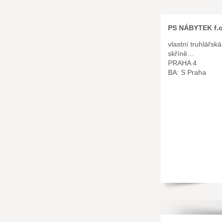
PS NÁBYTEK f.o
vlastní truhlářská
skříně…
PRAHA 4
BA: S Praha