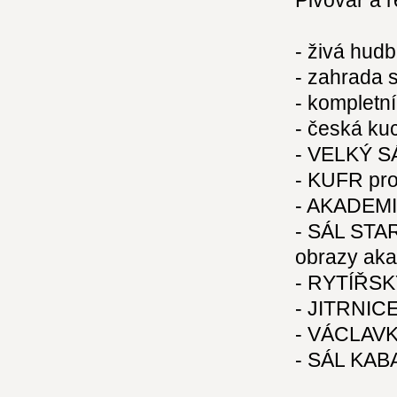
Pivovar a 
- živá hud
- zahrada 
- kompletn
- česká ku
- VELKÝ SÁ
- KUFR pro
- AKADEMIE
- SÁL STA
obrazy aka
- RYTÍŘSK
- JITRNICE
- VÁCLAVK
- SÁL KABA