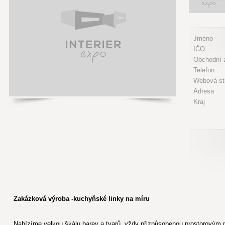
Jméno
IČO
Obchodní a
Telefon
Webová st
Adresa
Kraj
Zakázková výroba -kuchyňské linky na míru
Nabízíme velkou škálu barev a tvarů, vždy přizpůsobenou prostorovým