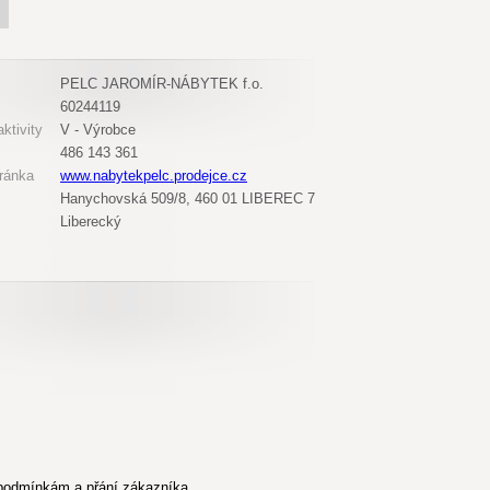
PELC JAROMÍR-NÁBYTEK f.o.
60244119
ktivity
V - Výrobce
486 143 361
ránka
www.nabytekpelc.prodejce.cz
Hanychovská 509/8, 460 01 LIBEREC 7
Liberecký
 podmínkám a přání zákazníka.