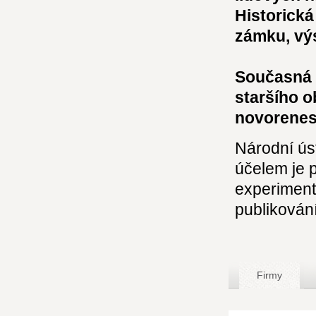
Historická
zámku, výs
Současná 
staršího ob
novorenes
Národní úst
účelem je 
experimentá
publikován
Firmy