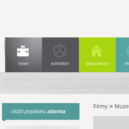
FIRMY
INTERIÉRY
NEMOVITOSTI
P
Firmy
>
Muz
Vložit poptávku
zdarma