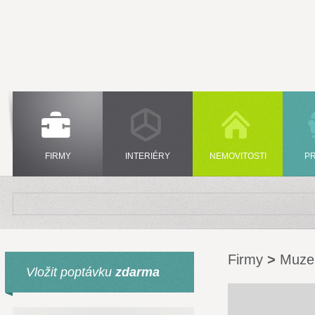
FIRMY
INTERIÉRY
NEMOVITOSTI
P
Firmy
>
Muz
Vložit poptávku
zdarma