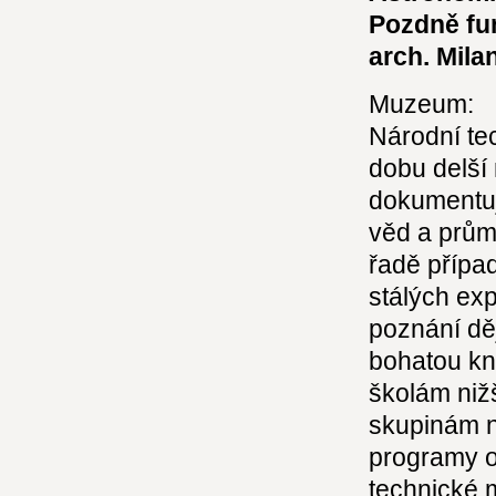
Pozdně fun
arch. Mila
Muzeum:
Národní te
dobu delší 
dokumentuj
věd a prům
řadě přípa
stálých ex
poznání děj
bohatou kn
školám niž
skupinám n
programy 
technické 