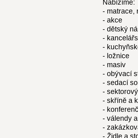
Nabízíme:
- matrace, 
- akce
- dětský n
- kancelář
- kuchyňsk
- ložnice
- masiv
- obývací 
- sedací s
- sektorov
- skříně a
- konferenč
- válendy 
- zakázkov
- Židle a st