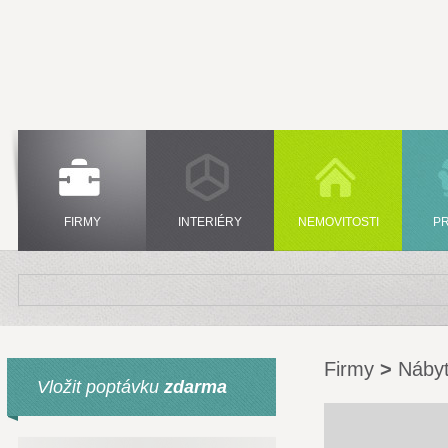
FIRMY
INTERIÉRY
NEMOVITOSTI
P
Firmy
>
Náby
Vložit poptávku
zdarma