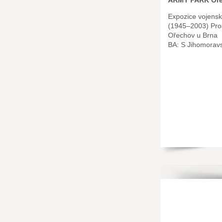
ARMY PARK Oře
Expozice vojensk
(1945–2003) Pr
Ořechov u Brna
BA: S Jihomorav