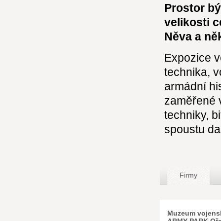
Prostor b
velikosti 
Něva a ně
Expozice v
technika, 
armádní his
zaměřené v
techniky, b
spoustu dal
Firmy
Muzeum vojensk