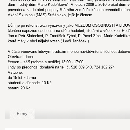
dům - rodný dům Marie Kudeříkové". V letech 2009 a 2010 prošel dům v
provedena za dotační podpory Státního zemědělského intervenčního fond
Akční Skupinou (MAS) Strážnicko, jejíž je členem.
Dům je po rekonstrukci využívaný jako MUZEUM OSOBNOSTÍ A LIDO
členěna expozice osobností na sféru hudební, literární a vědeckou. Rod
Jan a Petr Skácelovi, P. František Zýbal, P. Pavel Zíbal, Marie Kudeříkov
které měly k obci nějaký vztah ( Leoš Janáček ).
V části věnované lidovým tradicím mohou návštěvníci shlédnout dobové 
Otevírací doba:
červen – září (sobota a neděle) 13:00 - 17:00
jindy po předchozí domluvě na tel. č. 518 309 540, 724 162 274
Vstupné:
do 15 let zdarma
studenti a důchodci 10 Kč
ostatní 20 Kč.
Firmy