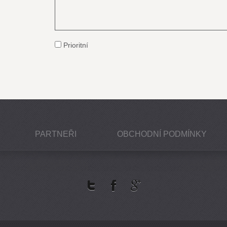
Prioritní
PARTNEŘI
OBCHODNÍ PODMÍNKY