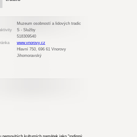
Muzeum osobností a lidových tradic
ktivity
S - Služby
518309540
ránka
www.vnorovy.cz
Hlavní 750, 696 61 Vnorovy
Jihomoravský
u nemovitých kulturních památek jako "rodinný