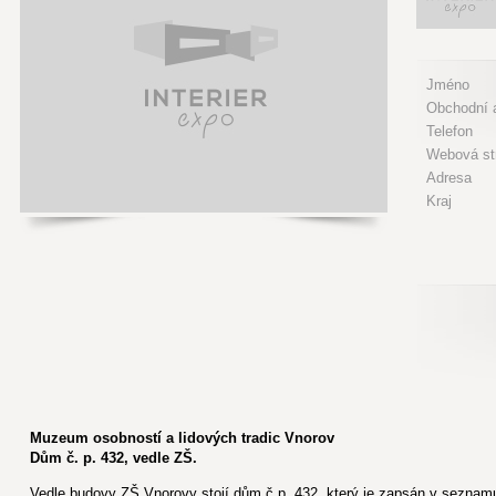
Jméno
Obchodní a
Telefon
Webová st
Adresa
Kraj
Muzeum osobností a lidových tradic Vnorov
Dům č. p. 432, vedle ZŠ.
Vedle budovy ZŠ Vnorovy stojí dům č.p. 432, který je zapsán v seznam