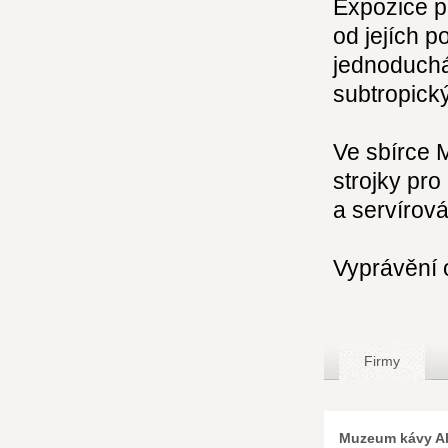
Expozice p
od jejích p
jednoduchá
subtropick
Ve sbírce 
strojky pro
a servírová
Vyprávění 
Firmy
Muzeum kávy A