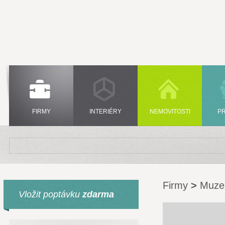
FIRMY
INTERIÉRY
NEMOVITOSTI
P
Firmy
>
Muz
Vložit poptávku
zdarma