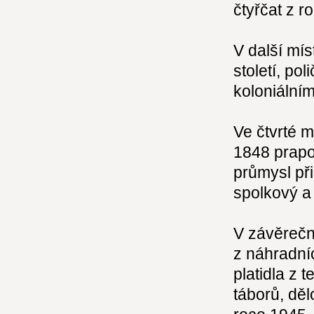
čtyřčat z r
V další mís
století, p
koloniální
Ve čtvrté 
1848 prapor
průmysl při
spolkový a 
V závěrečn
z náhradníc
platidla z 
táborů, dě