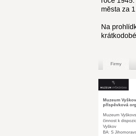
roce 1945. 
města za 1.
Na prohlíd
krátkodobé
Firmy
Muzeum Vyškov
příspěvková or
Muzeum Vyškovs
činnost k dispozi
Vyškov
BA: S Jihomorav