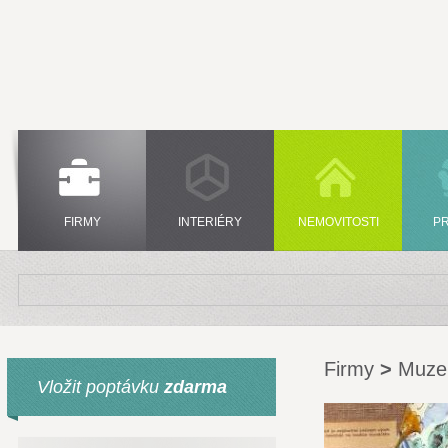
FIRMY
INTERIÉRY
NEMOVITOSTI
P
Firmy
>
Muz
Vložit poptávku
zdarma