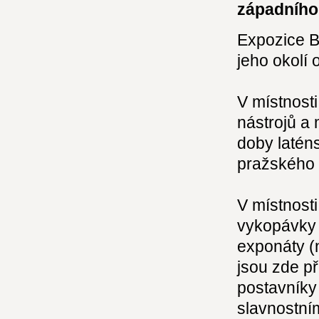
západního
Expozice B
jeho okolí
V místnost
nástrojů a 
doby latén
pražského 
V místnost
vykopávky 
exponáty (
jsou zde př
postavníky 
slavnostním