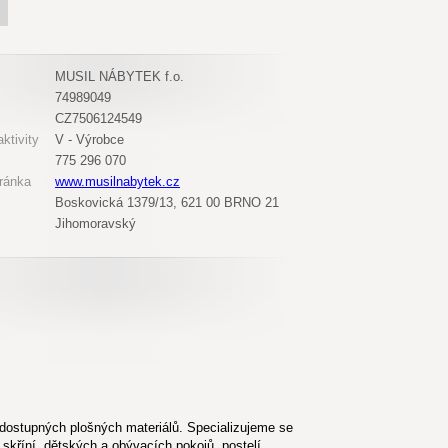
MUSIL NÁBYTEK f.o.
74989049
CZ7506124549
ktivity
V - Výrobce
775 296 070
ránka
www.musilnabytek.cz
Boskovická 1379/13, 621 00 BRNO 21
Jihomoravský
dostupných plošných materiálů. Specializujeme se
skříní, dětských a obývacích pokojů, postelí,