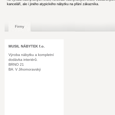
kanceláří, ale i jiného atypického nábytku na přání zákazníka.
Firmy
MUSIL NÁBYTEK f.o.
Výroba nábytku a kompletní
dodávka interiérů.
BRNO 21
BA: V Jihomoravský