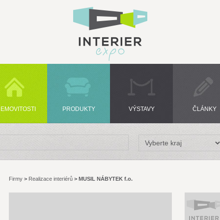
EMOVITOSTI
PRODUKTY
VÝSTAVY
ČLÁNKY
Firmy
>
Realizace interiérů
>
MUSIL NÁBYTEK f.o.