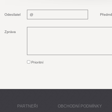
Odesílatel
Předmě
Zpráva
Prioritní
PARTNEŘI
OBCHODNÍ PODMÍNKY