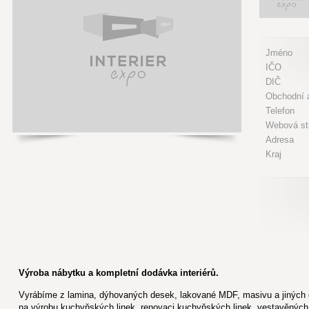
Jméno
IČO
DIČ
Obchodní a
Telefon
Webová st
Adresa
Kraj
Výroba nábytku a kompletní dodávka interiérů.
Vyrábíme z lamina, dýhovaných desek, lakované MDF, masivu a jiných 
na výrobu kuchyňských linek, renovaci kuchyňských linek, vestavěných 