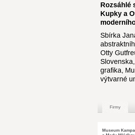
Rozsáhlé s
Kupky a O
moderního
Sbírka Jan
abstraktní
Otty Gutfr
Slovenska,
grafika, M
výtvarné um
Firmy
Museum Kampa 