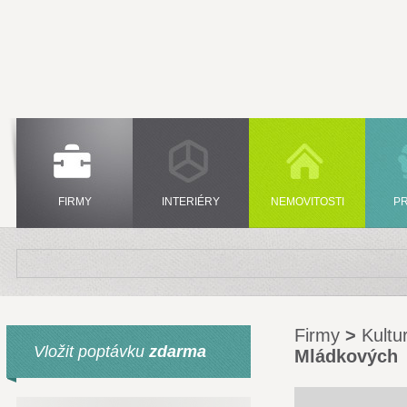
FIRMY
INTERIÉRY
NEMOVITOSTI
P
Firmy
>
Kultu
Vložit poptávku
zdarma
Mládkových