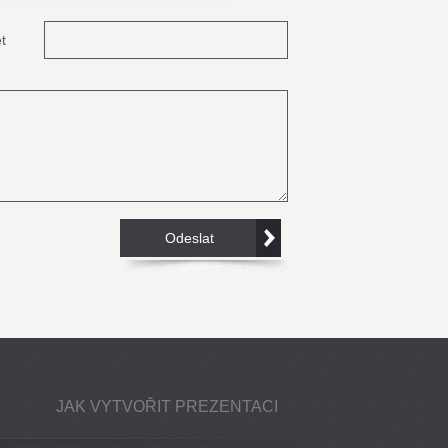
t
JAK VYTVOŘIT PREZENTACI