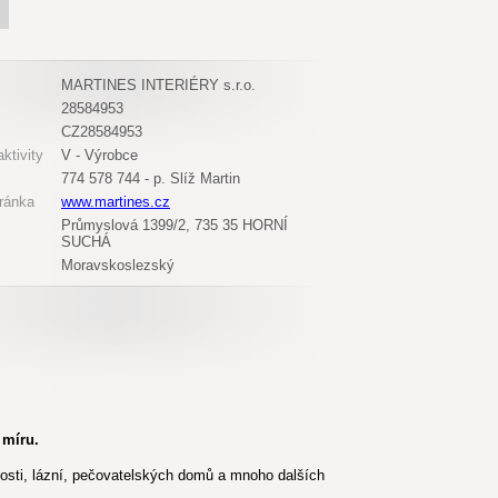
MARTINES INTERIÉRY s.r.o.
28584953
CZ28584953
ktivity
V - Výrobce
774 578 744 - p. Slíž Martin
ránka
www.martines.cz
Průmyslová 1399/2, 735 35 HORNÍ
SUCHÁ
Moravskoslezský
 míru.
nosti, lázní, pečovatelských domů a mnoho dalších