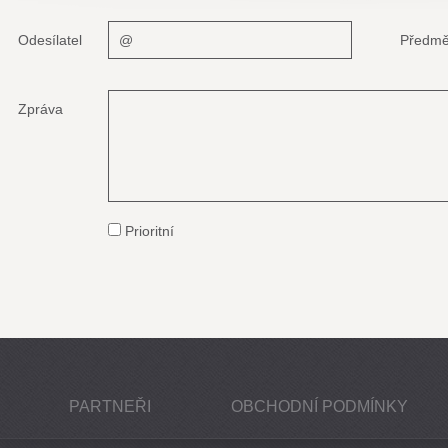
Odesílatel
Předmě
Zpráva
Prioritní
PARTNEŘI
OBCHODNÍ PODMÍNKY