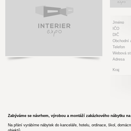
Jméno
IČO
DIČ
Obchodní a
Telefon
Webová st
Adresa
Kraj
Zabýváme se návrhem, výrobou a montáží zakázkového nábytku na
Na přání vyrábíme nábytek do kanceláře, hotelu, ordinace, škol, domác
objektů.