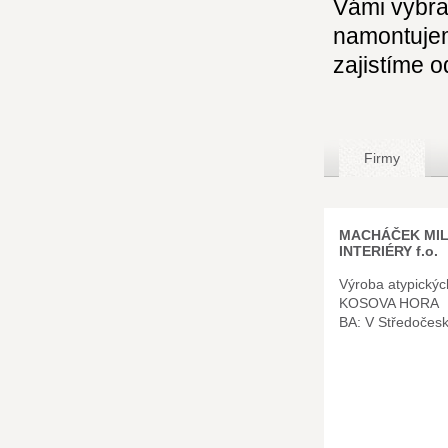
Vámi vybra
namontujem
zajistíme o
Firmy
MACHÁČEK MIL
INTERIÉRY f.o.
Výroba atypickýc
KOSOVA HORA
BA: V Středočes