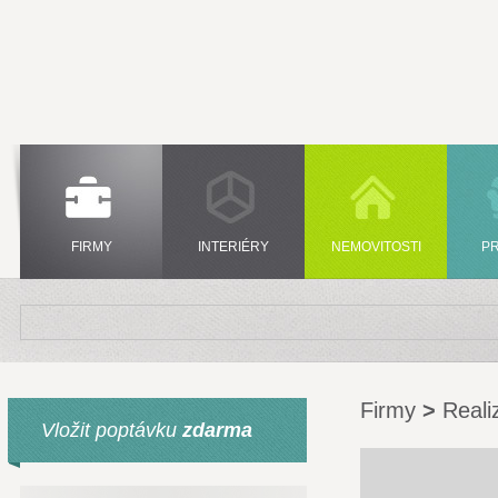
FIRMY
INTERIÉRY
NEMOVITOSTI
P
Firmy
>
Reali
Vložit poptávku
zdarma