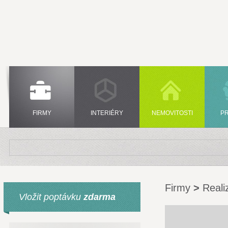
FIRMY
INTERIÉRY
NEMOVITOSTI
P
Firmy
>
Reali
Vložit poptávku
zdarma