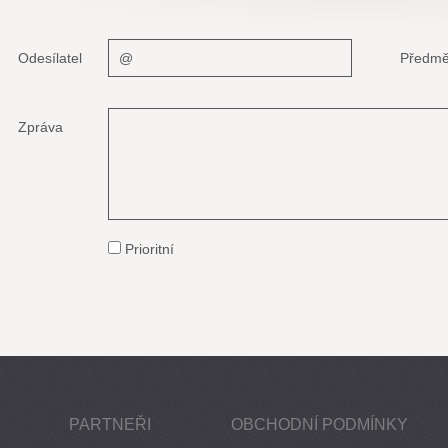
Odesílatel
Předmě
Zpráva
Prioritní
PARTNEŘI
OBCHODNÍ PODMÍNKY