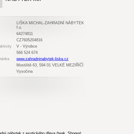
LIŠKA MICHAL-ZAHRADNÍ NÁBYTEK
f.o.
64274811
CZ7605204816
ktivity
V - Výrobce
566 524 674
ránka
www.zahradninabytek-liska.cz
Mostiště 63, 594 01 VELKÉ MEZIŘÍČÍ
Vysočina
dní nábytek z exotického dřeva (teak, Shorea),