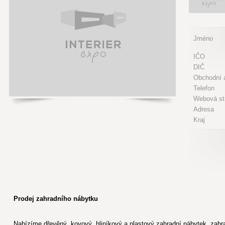
Jméno
IČO
DIČ
Obchodní a
Telefon
Webová st
Adresa
Kraj
Prodej zahradního nábytku
Nabízíme dřevěný, kovový, hliníkový a plastový zahradní nábytek, zahra