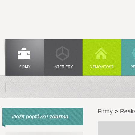
FIRMY
INTERIÉRY
NEMOVITOSTI
P
Firmy
>
Reali
Vložit poptávku
zdarma