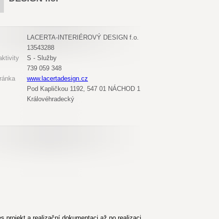
LACERTA-INTERIÉROVÝ DESIGN f.o.
13543288
ktivity
S - Služby
739 059 348
ránka
www.lacertadesign.cz
Pod Kapličkou 1192, 547 01 NÁCHOD 1
Královéhradecký
s projekt a realizační dokumentaci až po realizaci