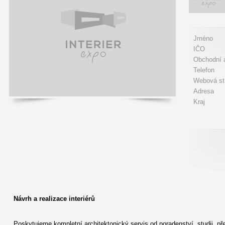
Jméno
IČO
Obchodní a
Telefon
Webová st
Adresa
Kraj
Návrh a realizace interiérů
Poskytujeme kompletní architektonický servis od poradenství, studii, pře