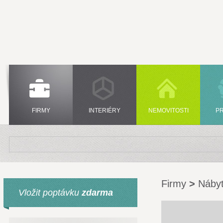
FIRMY
INTERIÉRY
NEMOVITOSTI
P
Firmy
>
Náby
Vložit poptávku
zdarma