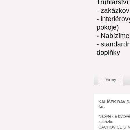
Truhlářství:
- zakázkov
- interiéro
pokoje)
- Nabízíme 
- standardn
doplňky
Firmy
KALÍŠEK DAVID
f.o.
Nábytek a bytové
zakázku.
ČACHOVICE U 