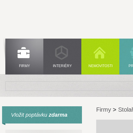
FIRMY
INTERIÉRY
NEMOVITOSTI
P
Firmy
>
Stolař
Vložit poptávku
zdarma