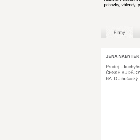
pohovky, válendy, 
Firmy
JENA NÁBYTEK s
Prodej: - kuchyň
ČESKÉ BUDĚJOV
BA: D Jihočeský