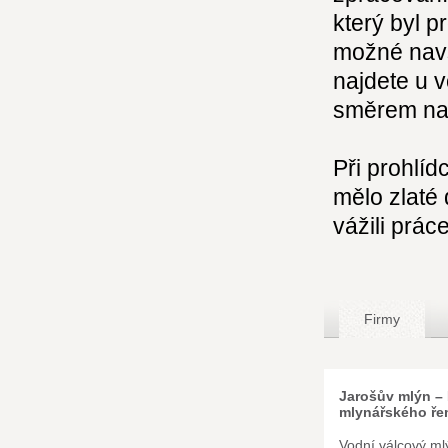
který byl p
možné navšt
najdete u 
směrem na
Při prohlíd
mělo zlaté 
vážili prác
Firmy
Jarošův mlýn 
mlynářského ře
Vodní válcový ml