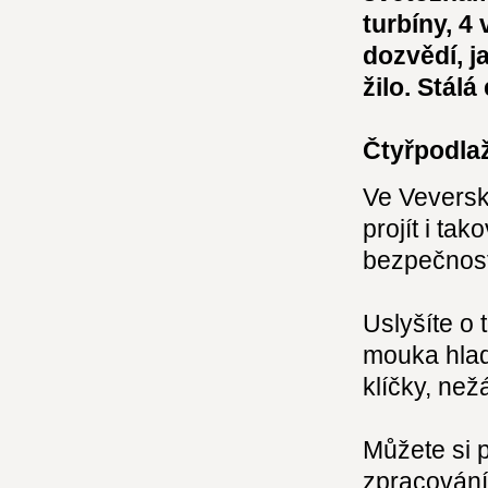
turbíny, 4
dozvědí, j
žilo. Stál
Čtyřpodla
Ve Veverské
projít i ta
bezpečnost
Uslyšíte o 
mouka hladk
klíčky, než
Můžete si 
zpracování