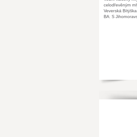
celodřevěným m
Veverská Bítýška
BA: S Jihomorav