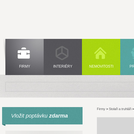
FIRMY
INTERIÉRY
NEMOVITOSTI
P
Firmy
>
Stolaři a truhláři
Vložit poptávku
zdarma