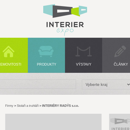
EMOVITOSTI
PRODUKTY
VÝSTAVY
ČLÁNKY
Firmy
>
Stolaři a truhláři
>
INTERIÉRY RADÝS s.r.o.