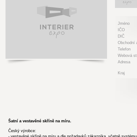
Jméno
IČO
DIČ
Obchodní a
Telefon
Webová st
Adresa
Kraj
Šatní a vestavěné skříně na míru.
Český výrobce:
- vestavěné skříně na míru a dle požadavků zákazníka, včetně systému 