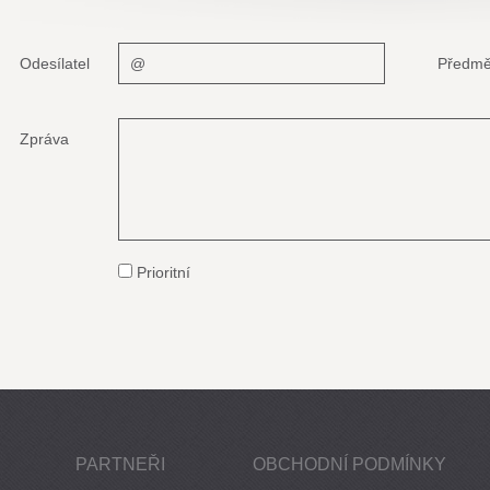
Odesílatel
Předmě
Zpráva
Prioritní
PARTNEŘI
OBCHODNÍ PODMÍNKY