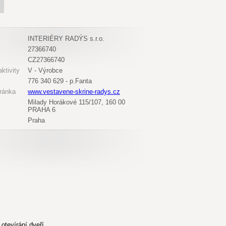
INTERIÉRY RADÝS s.r.o.
27366740
CZ27366740
ktivity
V - Výrobce
776 340 629 - p.Fanta
ránka
www.vestavene-skrine-radys.cz
Milady Horákové 115/107, 160 00
PRAHA 6
Praha
otevírání dveří