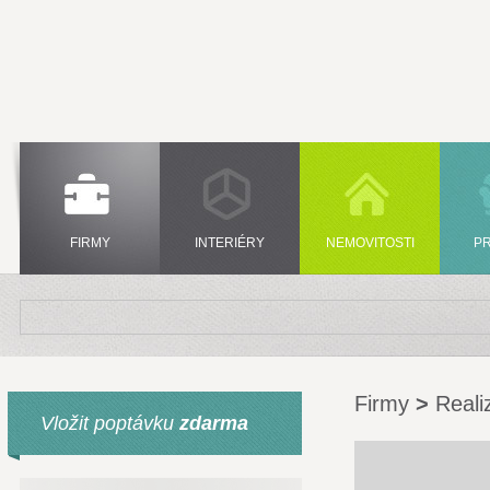
FIRMY
INTERIÉRY
NEMOVITOSTI
P
Firmy
>
Reali
Vložit poptávku
zdarma