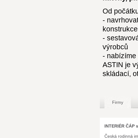
Od počátku j
- navrhovat
konstrukce
- sestavov
výrobců
- nabízíme 
ASTIN je v
skládací, o
Firmy
INTERIÉR ČÁP s.
Česká rodinná int