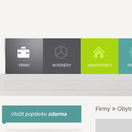
FIRMY
INTERIÉRY
NEMOVITOSTI
P
Firmy
>
Obytn
Vložit poptávku
zdarma