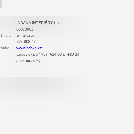
INDAKA INTERIÉRY f.o.
68073003
ktivity
S - Služby
775 698 472
ránka
www.indaka.cz
Cacovická 677/37, 614 00 BRNO 14
Jihomoravský