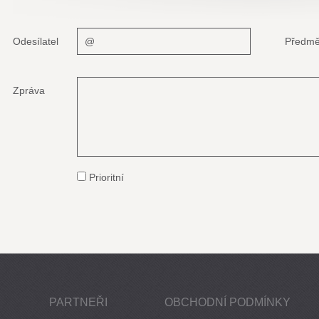
Odesílatel
Předmě
Zpráva
Prioritní
PARTNEŘI
OBCHODNÍ PODMÍNKY