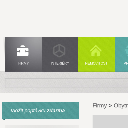
FIRMY
INTERIÉRY
NEMOVITOSTI
P
Firmy
>
Obytn
Vložit poptávku
zdarma