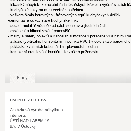
- lékařský nábytek, kompletní řada lékařských křesel a vyšetřovacích l
- kuchyňské linky na míru včetně spotřebičů
- veškerá škála barevných i frézovaných typů kuchyňských dvířek
-demontáž a odvoz staré kuchyňské linky
- sedací mobiliář včetně sedacích souprav a jídelních židlí
- osvětlení a klimatizování pracovišť
- malby a nátěry objektů a kanceláří s možností poradenství a návrhu o
- žaluzie (vertikální, horizontální - novinka PVC ) v celé škále barevnéh
- pokládka kvalitních koberců, lin i plovoucích podlah
- kompletní aranžování interiérů dle vašich požadavků
Firmy
HM INTERIÉR s.r.o.
Zakázková výroba nábytku a
interiéru.
ÚSTÍ NAD LABEM 19
BA: V Ústecký