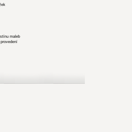
ůžek
dstínu maleb
o provedení