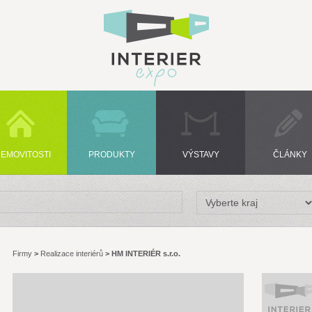
EMOVITOSTI
PRODUKTY
VÝSTAVY
ČLÁNKY
Firmy
>
Realizace interiérů
>
HM INTERIÉR s.r.o.