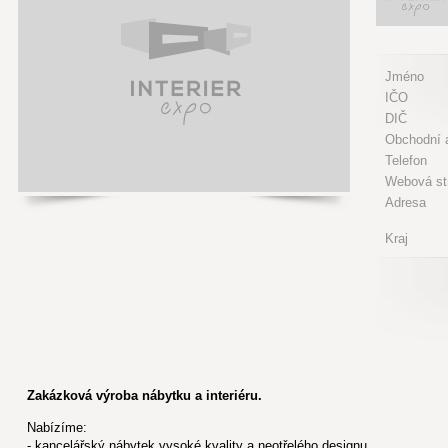
Jméno
IČO
DIČ
Obchodní a
Telefon
Webová st
Adresa
Kraj
Zakázková výroba nábytku a interiéru.
Nabízíme:
- kancelářský nábytek vysoké kvality a neotřelého designu