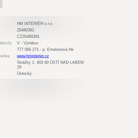
HM INTERIÉR s.r.o.
25480391
CZ25480391
ktivity
V - Výrobce
777 066 271 - p. Ernekerová He
ránka
www.hminterier.cz
Strážky 1, 403 40 ÚSTÍ NAD LABEM
19
Ústecký