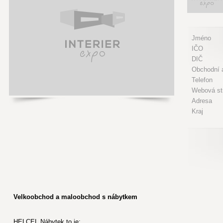
Jméno
IČO
DIČ
Obchodní a
Telefon
Webová st
Adresa
Kraj
Velkoobchod a maloobchod s nábytkem
HELCEL Nábytek to je: