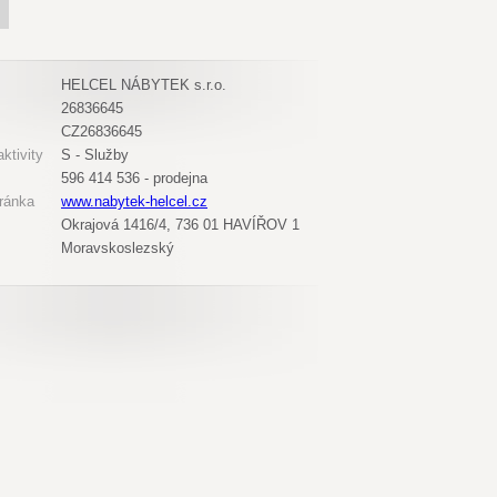
HELCEL NÁBYTEK s.r.o.
26836645
CZ26836645
ktivity
S - Služby
596 414 536 - prodejna
ránka
www.nabytek-helcel.cz
Okrajová 1416/4, 736 01 HAVÍŘOV 1
Moravskoslezský