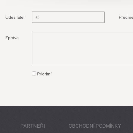
Odesílatel
Předmě
Zpráva
Prioritní
PARTNEŘI
OBCHODNÍ PODMÍNKY