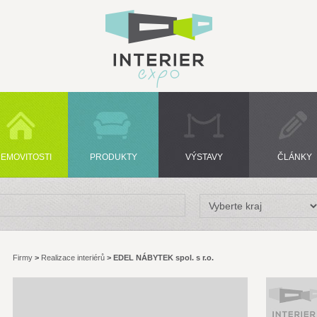
EMOVITOSTI
PRODUKTY
VÝSTAVY
ČLÁNKY
Firmy
>
Realizace interiérů
>
EDEL NÁBYTEK spol. s r.o.