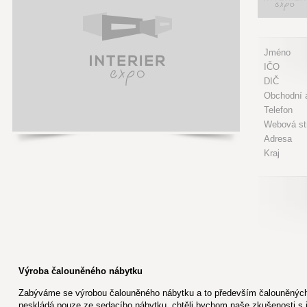
Jméno
IČO
DIČ
Obchodní a
Telefon
Webová st
Adresa
Kraj
Výroba čalouněného nábytku
Zabýváme se výrobou čalouněného nábytku a to především čalouněných
neskládá pouze ze sedacího nábytku, chtěli bychom naše zkušenosti s 