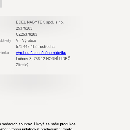
EDEL NÁBYTEK spol. s r.o.
25379283
CZ25379283
ktivity
V - Výrobce
571 447 412 - ústředna
ránka
výrobou čalouněného nábytku
Lačnov 3, 756 12 HORNÍ LIDEČ
Zlínský
 sedacích souprav. I když se naše produkce
jeho výrobou uplatňovat především v tomto