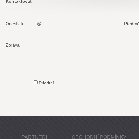
Kontaktovat
Odesílatel
Předmě
Zpráva
Prioritní
PARTNEŘI
OBCHODNÍ PODMÍNKY