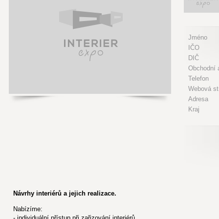
Jméno
IČO
DIČ
Obchodní a
Telefon
Webová st
Adresa
Kraj
Návrhy interiérů a jejich realizace.
Nabízíme:
- individuální přístup při zařizování interiérů