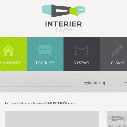
EMOVITOSTI
PRODUKTY
VÝSTAVY
ČLÁNKY
Firmy
>
Realizace interiérů
>
DAK INTERIÉRY s.r.o.