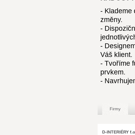
- Klademe 
změny.
- Dispozičn
jednotlivýc
- Designem
Váš klient.
- Tvoříme f
prvkem.
- Navrhuje
Firmy
D-INTERIÉRY f.o