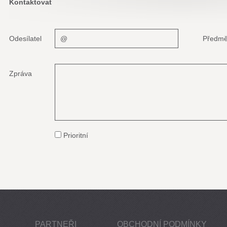
Kontaktovat
Odesílatel
Předmě
Zpráva
Prioritní
PARTNEŘI
OBCHODNÍ PODMÍNKY