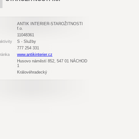
ANTIK INTERIER-STAROŽITNOSTI
f.o.
11048361
ktivity
S - Služby
777 254 331
ránka
www.antikinterier.cz
Husovo náměstí 852, 547 01 NÁCHOD
1
Královéhradecký